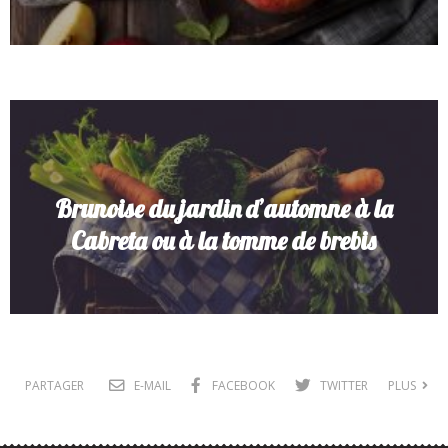
Brunoise du jardin d’automne à la
Cabreta ou à la tomme de brebis
PARTAGER
E-MAIL
FACEBOOK
TWITTER
PLUS