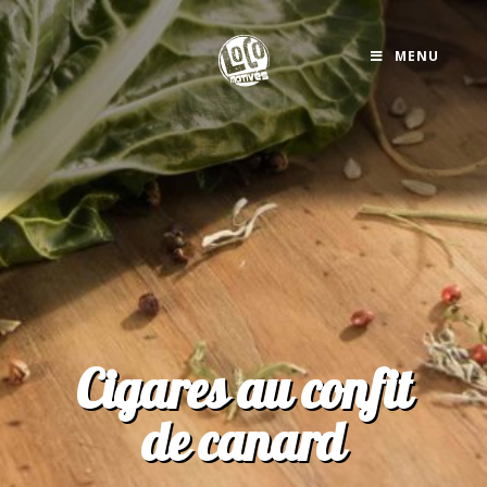
MENU
Cigares au confit
de canard